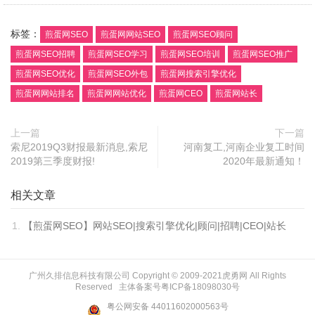
标签：
煎蛋网SEO
煎蛋网网站SEO
煎蛋网SEO顾问
煎蛋网SEO招聘
煎蛋网SEO学习
煎蛋网SEO培训
煎蛋网SEO推广
煎蛋网SEO优化
煎蛋网SEO外包
煎蛋网搜索引擎优化
煎蛋网网站排名
煎蛋网网站优化
煎蛋网CEO
煎蛋网站长
上一篇
下一篇
索尼2019Q3财报最新消息,索尼
河南复工,河南企业复工时间
2019第三季度财报!
2020年最新通知！
相关文章
【煎蛋网SEO】网站SEO|搜索引擎优化|顾问|招聘|CEO|站长
广州久排信息科技有限公司 Copyright © 2009-2021
虎勇网
All Rights
Reserved 主体备案号
粤ICP备18098030号
粤公网安备 44011602000563号