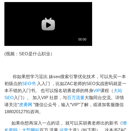
(视频：SEO是什么职业）
你如果想学习逗比 妹seo
搜索引擎优化
技术，可以先买一本
初级点的
SEO书
入入门 ，比如ZAC老师的SEO实战密码就是一
本不错的入门书。 也可以报名胡勇老师的终身
VIP
课程（
大站
SEO
入门）。 加入VIP 社群，与
百万流量
大咖同台交流。详情
请关注“
虎勇网
”微信公众号，输入“VIP”了解，或请加客服微信
18802012791咨询。
如果你想再深入一点的话， 就可以买胡勇老师出的新书《
增
长密码
：
大型网站
百万 流量
运营
之道》(如下图），这本书ZAC