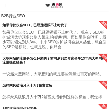
B2B行业SEO
如果你仅仅会SEO，已经远远跟不上时代了
如果你仅仅会SEO，已经远远跟不上时代了。现在，SEO的
护城河优势顶多比别人领先1年的时间。而如果你会PHP，最
少可以领先别人3年。未来SEO的护城河会越来越低，综合型
的SEO是标配。也就是说，你只会...
大型网站的流量是怎么起来的？前网易SEO专家分享13年来大型网站
流量操盘经验！
一说起大型网站，大家想到的就是那些流量过百万的网站。
例如，腾讯，网易，新浪，搜狐、知乎等。我在《增长密
码：大型网站百万流量运营之道》里面对大型网站进行了定
怎样乘风破浪月入十万?暴富支招
义。”大型网站，指的是每月日均访问...
怎样乘风破浪月入十万?暴富支招看到这样的标题，我觉得，
首先虎勇网CEO胡勇提醒你，暴富是结果，并不是过程。暴
富来自长久的积累。所谓量变才会有质变。大部分人最容易
SEO文章内容代写套餐