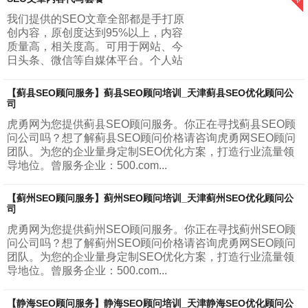
被这些月入十万，一夜暴富这种标题党所吸引...
我们提供的SEO文章全部都是手打原
创内容，原创度达到95%以上，内容
质量高，相关度高。可用于网站、今
日头条、微信等自媒体平台。个人站
长与小型网站套餐：每天建议更新一
篇文章，一个月更新30篇文章，字数
【蓟县SEO顾问服务】蓟县SEO顾问培训_天津蓟县SEO优化顾问公
5...
司
虎勇网为您提供蓟县SEO顾问服务。你正在寻找蓟县SEO顾
问公司吗？想了解蓟县SEO顾问价格请咨询虎勇网SEO顾问
团队。为您的企业量身定制SEO优化方案，打造行业流量领
导地位。曾服务企业：500.com...
【蓟州SEO顾问服务】蓟州SEO顾问培训_天津蓟州SEO优化顾问公
司
虎勇网为您提供蓟州SEO顾问服务。你正在寻找蓟州SEO顾
问公司吗？想了解蓟州SEO顾问价格请咨询虎勇网SEO顾问
团队。为您的企业量身定制SEO优化方案，打造行业流量领
导地位。曾服务企业：500.com...
【静海SEO顾问服务】静海SEO顾问培训_天津静海SEO优化顾问公