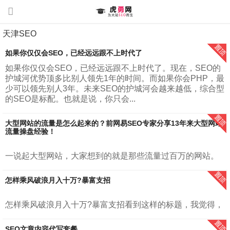
天津SEO
如果你仅仅会SEO，已经远远跟不上时代了
如果你仅仅会SEO，已经远远跟不上时代了。现在，SEO的
护城河优势顶多比别人领先1年的时间。而如果你会PHP，最
少可以领先别人3年。未来SEO的护城河会越来越低，综合型
的SEO是标配。也就是说，你只会...
大型网站的流量是怎么起来的？前网易SEO专家分享13年来大型网站
流量操盘经验！
一说起大型网站，大家想到的就是那些流量过百万的网站。
例如，腾讯，网易，新浪，搜狐、知乎等。我在《增长密
码：大型网站百万流量运营之道》里面对大型网站进行了定
怎样乘风破浪月入十万?暴富支招
义。”大型网站，指的是每月日均访问...
怎样乘风破浪月入十万?暴富支招看到这样的标题，我觉得，
首先虎勇网CEO胡勇提醒你，暴富是结果，并不是过程。暴
富来自长久的积累。所谓量变才会有质变。大部分人最容易
SEO文章内容代写套餐