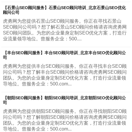
【石景山SEO顾问服务】石景山SEO顾问培训_北京石景山SEO优化
顾问公司
虎勇网为您提供石景山SEO顾问服务。你正在寻找石景山
SEO顾问公司吗？想了解石景山SEO顾问价格请咨询虎勇网
SEO顾问团队。为您的企业量身定制SEO优化方案，打造行
业流量领导地位。曾服务企业：500....
【丰台SEO顾问服务】丰台SEO顾问培训_北京丰台SEO优化顾问公
司
虎勇网为您提供丰台SEO顾问服务。你正在寻找丰台SEO顾
问公司吗？想了解丰台SEO顾问价格请咨询虎勇网SEO顾问
团队。为您的企业量身定制SEO优化方案，打造行业流量领
导地位。曾服务企业：500.com...
【朝阳SEO顾问服务】朝阳SEO顾问培训_北京朝阳SEO优化顾问公
司
虎勇网为您提供朝阳SEO顾问服务。你正在寻找朝阳SEO顾
问公司吗？想了解朝阳SEO顾问价格请咨询虎勇网SEO顾问
团队。为您的企业量身定制SEO优化方案，打造行业流量领
导地位。曾服务企业：500.com...