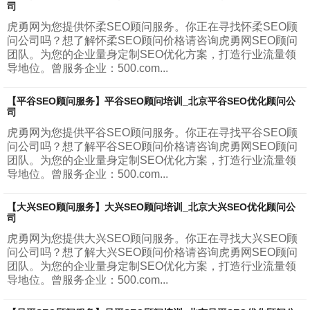
司
虎勇网为您提供怀柔SEO顾问服务。你正在寻找怀柔SEO顾
问公司吗？想了解怀柔SEO顾问价格请咨询虎勇网SEO顾问
团队。为您的企业量身定制SEO优化方案，打造行业流量领
导地位。曾服务企业：500.com...
【平谷SEO顾问服务】平谷SEO顾问培训_北京平谷SEO优化顾问公
司
虎勇网为您提供平谷SEO顾问服务。你正在寻找平谷SEO顾
问公司吗？想了解平谷SEO顾问价格请咨询虎勇网SEO顾问
团队。为您的企业量身定制SEO优化方案，打造行业流量领
导地位。曾服务企业：500.com...
【大兴SEO顾问服务】大兴SEO顾问培训_北京大兴SEO优化顾问公
司
虎勇网为您提供大兴SEO顾问服务。你正在寻找大兴SEO顾
问公司吗？想了解大兴SEO顾问价格请咨询虎勇网SEO顾问
团队。为您的企业量身定制SEO优化方案，打造行业流量领
导地位。曾服务企业：500.com...