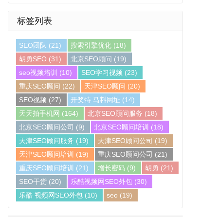
标签列表
SEO团队
(21)
搜索引擎优化
(18)
胡勇SEO
(31)
北京SEO顾问
(19)
seo视频培训
(10)
SEO学习视频
(23)
重庆SEO顾问
(22)
天津SEO顾问
(20)
SEO视频
(27)
开奖特 马料网址
(14)
天天拍手机网
(164)
北京SEO顾问服务
(18)
北京SEO顾问公司
(9)
北京SEO顾问培训
(18)
天津SEO顾问服务
(19)
天津SEO顾问公司
(19)
天津SEO顾问培训
(19)
重庆SEO顾问公司
(21)
重庆SEO顾问培训
(21)
增长密码
(9)
胡勇
(21)
SEO干货
(20)
乐酷视频网SEO外包
(30)
乐酷 视频网SEO外包
(10)
seo
(19)