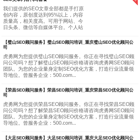
被这些月入十万，一夜暴富这种标题党所吸引...
我们提供的SEO文章全部都是手打原
创内容，原创度达到95%以上，内容
质量高，相关度高。可用于网站、今
日头条、微信等自媒体平台。个人站
长与小型网站套餐：每天建议更新一
篇文章，一个月更新30篇文章，字数
【璧山SEO顾问服务】璧山SEO顾问培训_重庆璧山SEO优化顾问公
5...
司
虎勇网为您提供璧山SEO顾问服务。你正在寻找璧山SEO顾
问公司吗？想了解璧山SEO顾问价格请咨询虎勇网SEO顾问
团队。为您的企业量身定制SEO优化方案，打造行业流量领
导地位。曾服务企业：500.com...
【荣昌SEO顾问服务】荣昌SEO顾问培训_重庆荣昌SEO优化顾问公
司
虎勇网为您提供荣昌SEO顾问服务。你正在寻找荣昌SEO顾
问公司吗？想了解荣昌SEO顾问价格请咨询虎勇网SEO顾问
团队。为您的企业量身定制SEO优化方案，打造行业流量领
导地位。曾服务企业：500.com...
【大足SEO顾问服务】大足SEO顾问培训_重庆大足SEO优化顾问公