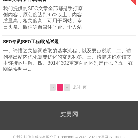
被这些月入十万，一夜暴富这种标题党所吸引...
我们提供的SEO文章全部都是手打原
创内容，原创度达到95%以上，内容
质量高，相关度高。可用于网站、今
日头条、微信等自媒体平台。个人站
长与小型网站套餐：每天建议更新一
篇文章，一个月更新30篇文章，字数
SEO专员(SEO工程师)笔试题
5...
一、请描述关键词选取的基本流程，以及要点说明。二、请
列举出站内优化需要优化的常见标签。三、请描述你对锚文
本链接的理解。四、301和302重定向的区别是什么？五、在
网站快照中...
‹‹
1
››
总计1页
虎勇网
广州久排信息科技有限公司 Copyright © 2009-2021
虎勇网
All Rights