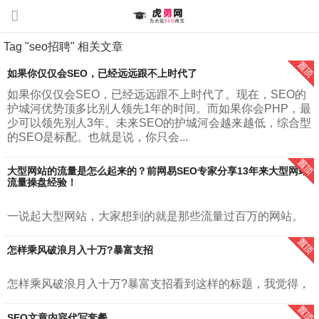
Tag "seo招聘" 相关文章
如果你仅仅会SEO，已经远远跟不上时代了
如果你仅仅会SEO，已经远远跟不上时代了。现在，SEO的
护城河优势顶多比别人领先1年的时间。而如果你会PHP，最
少可以领先别人3年。未来SEO的护城河会越来越低，综合型
的SEO是标配。也就是说，你只会...
大型网站的流量是怎么起来的？前网易SEO专家分享13年来大型网站
流量操盘经验！
一说起大型网站，大家想到的就是那些流量过百万的网站。
例如，腾讯，网易，新浪，搜狐、知乎等。我在《增长密
码：大型网站百万流量运营之道》里面对大型网站进行了定
怎样乘风破浪月入十万?暴富支招
义。”大型网站，指的是每月日均访问...
怎样乘风破浪月入十万?暴富支招看到这样的标题，我觉得，
首先虎勇网CEO胡勇提醒你，暴富是结果，并不是过程。暴
富来自长久的积累。所谓量变才会有质变。大部分人最容易
SEO文章内容代写套餐