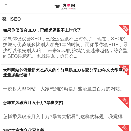
深圳SEO
如果你仅仅会SEO，已经远远跟不上时代了
如果你仅仅会SEO，已经远远跟不上时代了。现在，SEO的
护城河优势顶多比别人领先1年的时间。而如果你会PHP，最
少可以领先别人3年。未来SEO的护城河会越来越低，综合型
的SEO是标配。也就是说，你只会...
大型网站的流量是怎么起来的？前网易SEO专家分享13年来大型网站
流量操盘经验！
一说起大型网站，大家想到的就是那些流量过百万的网站。
例如，腾讯，网易，新浪，搜狐、知乎等。我在《增长密
码：大型网站百万流量运营之道》里面对大型网站进行了定
怎样乘风破浪月入十万?暴富支招
义。”大型网站，指的是每月日均访问...
怎样乘风破浪月入十万?暴富支招看到这样的标题，我觉得，
首先虎勇网CEO胡勇提醒你，暴富是结果，并不是过程。暴
富来自长久的积累。所谓量变才会有质变。大部分人最容易
SEO文章内容代写套餐