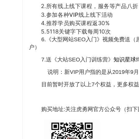
2.所有线上线下课程，服务等产品八折
3.参加各种
VIP
线上线下活动
4.推荐学员购买课程返30%
5.
5118
关键字下载每周10次
6.《
大型网站SEO
入门》视频免费送（原
户）
7.送《
大站SEO入门训练营
》
知识星球
说明：新VIP用户指的是从2019年9月1
目前暂时开放了以上7个权益，更多权益
购买地址:关注虎勇网官方公众号（扫下图