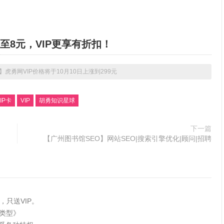
至8元，VIP更享有折扣！
】虎勇网VIP价格将于10月10日上涨到299元
IP卡
VIP
胡勇知识星球
下一篇
【广州图书馆SEO】网站SEO|搜索引擎优化|顾问|招聘
只送VIP。
者类型》