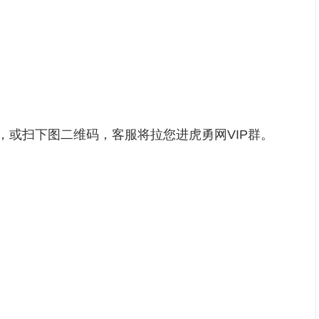
1)，或扫下图二维码，客服将拉您进
虎勇网VIP群
。