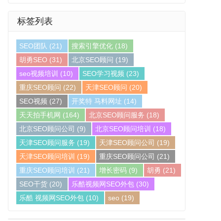
标签列表
SEO团队
(21)
搜索引擎优化
(18)
胡勇SEO
(31)
北京SEO顾问
(19)
seo视频培训
(10)
SEO学习视频
(23)
重庆SEO顾问
(22)
天津SEO顾问
(20)
SEO视频
(27)
开奖特 马料网址
(14)
天天拍手机网
(164)
北京SEO顾问服务
(18)
北京SEO顾问公司
(9)
北京SEO顾问培训
(18)
天津SEO顾问服务
(19)
天津SEO顾问公司
(19)
天津SEO顾问培训
(19)
重庆SEO顾问公司
(21)
重庆SEO顾问培训
(21)
增长密码
(9)
胡勇
(21)
SEO干货
(20)
乐酷视频网SEO外包
(30)
乐酷 视频网SEO外包
(10)
seo
(19)