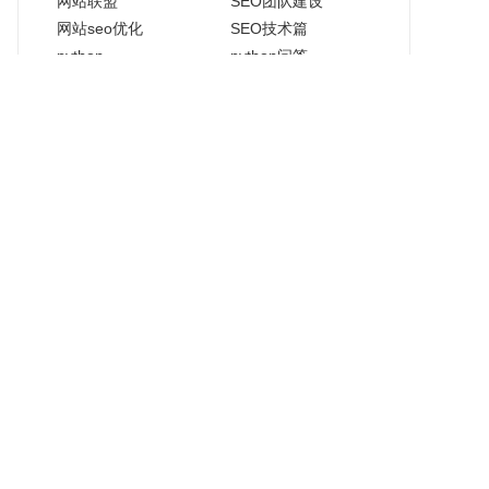
网站联盟
SEO团队建设
网站seo优化
SEO技术篇
python
python问答
python题库
数据库
mysql学习
知识付费平台
SEO工具
微信小程序
微信小程序教程
运营总监
内容运营
SEO营销篇
SEO热点
SEO情报
历史文章
行业SEO排名
p2pseo
菠菜行业SEO
彩票行业SEO
汽车行业SEO
视频行业SEO
医疗行业SEO
健康行业SEO
教育行业SEO
培训行业SEO
英语行业seo
文化行业SEO
休闲娱乐行业SEO
新闻媒体行业SEO
旅游行业SEO
电商行业SEO
网络科技行业SEO