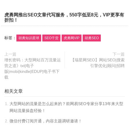
虎勇网推出SEO文章代写服务，550字低至8元，VIP更享有
折扣！
标签：
胡勇知识星球
SEO干货
虎勇网VIP
胡勇SEO
上一篇
下一篇
增长密码：大型网站百万流量运
【瑞星网SEO】网站SEO|搜索
营之道》txt|电子
引擎优化|顾问|招聘
版|mobi|kindle|EDUP|电子书下
载
相关文章
大型网站的流量是怎么起来的？前网易SEO专家分享13年来大型
网站流量操盘经验！
微信付费订阅开通，内容主题调研邀请！