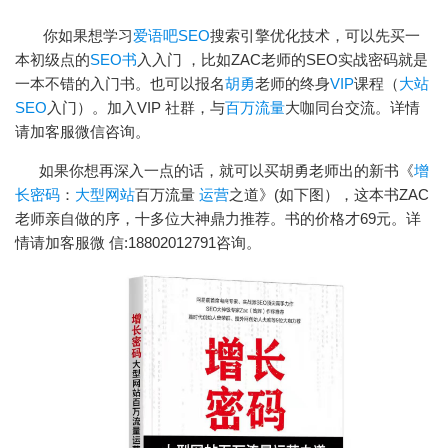
你如果想学习
爱语吧SEO
搜索引擎优化技术，可以先买一
本初级点的
SEO书
入入门 ，比如ZAC老师的SEO实战密码就是
一本不错的入门书。也可以报名
胡勇
老师的终身
VIP
课程（
大站
SEO
入门）。加入VIP 社群，与
百万流量
大咖同台交流。详情
请加客服微信咨询。
如果你想再深入一点的话，就可以买胡勇老师出的新书《
增
长密码
：
大型网站
百万流量
运营
之道》(如下图），这本书ZAC
老师亲自做的序，十多位大神鼎力推荐。书的价格才69元。详
情请加客服微 信:18802012791咨询。