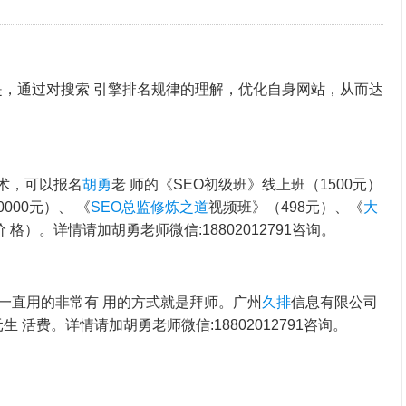
是，通过对搜索 引擎排名规律的理解，优化自身网站，从而达
术，可以报名
胡勇
老 师的《SEO初级班》线上班（1500元）
000元）、 《
SEO总监修炼之道
视频班》（498元）、《
大
价 格）。详情请加胡勇老师微信:18802012791咨询。
一直用的非常有 用的方式就是拜师。广州
久排
信息有限公司
元生 活费。详情请加胡勇老师微信:18802012791咨询。