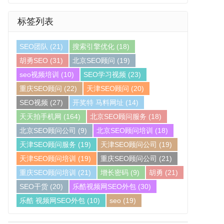
标签列表
SEO团队
(21)
搜索引擎优化
(18)
胡勇SEO
(31)
北京SEO顾问
(19)
seo视频培训
(10)
SEO学习视频
(23)
重庆SEO顾问
(22)
天津SEO顾问
(20)
SEO视频
(27)
开奖特 马料网址
(14)
天天拍手机网
(164)
北京SEO顾问服务
(18)
北京SEO顾问公司
(9)
北京SEO顾问培训
(18)
天津SEO顾问服务
(19)
天津SEO顾问公司
(19)
天津SEO顾问培训
(19)
重庆SEO顾问公司
(21)
重庆SEO顾问培训
(21)
增长密码
(9)
胡勇
(21)
SEO干货
(20)
乐酷视频网SEO外包
(30)
乐酷 视频网SEO外包
(10)
seo
(19)