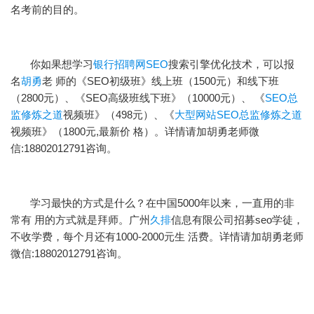
名考前的目的。
你如果想学习
银行招聘网SEO
搜索引擎优化技术，可以报
名
胡勇
老 师的《SEO初级班》线上班（1500元）和线下班
（2800元）、《SEO高级班线下班》（10000元）、 《
SEO总
监修炼之道
视频班》（498元）、《
大型网站SEO总监修炼之道
视频班》（1800元,最新价 格）。详情请加胡勇老师微
信:18802012791咨询。
学习最快的方式是什么？在中国5000年以来，一直用的非
常有 用的方式就是拜师。广州
久排
信息有限公司招募seo学徒，
不收学费，每个月还有1000-2000元生 活费。详情请加胡勇老师
微信:18802012791咨询。