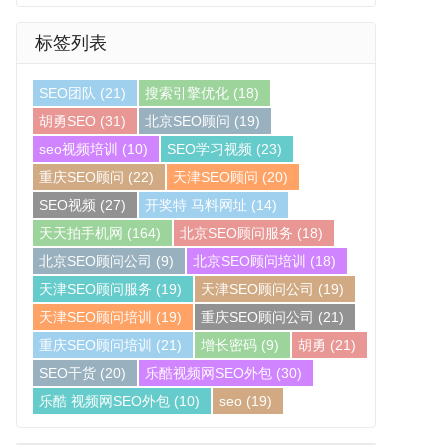
标签列表
SEO团队
(21)
搜索引擎优化
(18)
胡勇SEO
(31)
北京SEO顾问
(19)
seo视频培训
(10)
SEO学习视频
(23)
重庆SEO顾问
(22)
天津SEO顾问
(20)
SEO视频
(27)
开奖特 马料网址
(14)
天天拍手机网
(164)
北京SEO顾问服务
(18)
北京SEO顾问公司
(9)
北京SEO顾问培训
(18)
天津SEO顾问服务
(19)
天津SEO顾问公司
(19)
天津SEO顾问培训
(19)
重庆SEO顾问公司
(21)
重庆SEO顾问培训
(21)
增长密码
(9)
胡勇
(21)
SEO干货
(20)
乐酷视频网SEO外包
(30)
乐酷 视频网SEO外包
(10)
seo
(19)