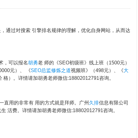
是，通过对搜索 引擎排名规律的理解，优化自身网站，从而达
术，可以报名
胡勇
老 师的《SEO初级班》线上班（1500元）
000元）、 《
SEO总监修炼之道
视频班》（498元）、《
大
价 格）。详情请加胡勇老师微信:18802012791咨询。
一直用的非常有 用的方式就是拜师。广州
久排
信息有限公司
元生 活费。详情请加胡勇老师微信:18802012791咨询。