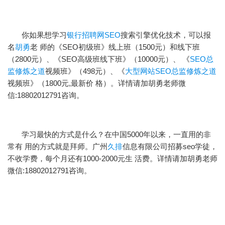
你如果想学习
银行招聘网SEO
搜索引擎优化技术，可以报
名
胡勇
老 师的《SEO初级班》线上班（1500元）和线下班
（2800元）、《SEO高级班线下班》（10000元）、 《
SEO总
监修炼之道
视频班》（498元）、《
大型网站SEO总监修炼之道
视频班》（1800元,最新价 格）。详情请加胡勇老师微
信:18802012791咨询。
学习最快的方式是什么？在中国5000年以来，一直用的非
常有 用的方式就是拜师。广州
久排
信息有限公司招募seo学徒，
不收学费，每个月还有1000-2000元生 活费。详情请加胡勇老师
微信:18802012791咨询。