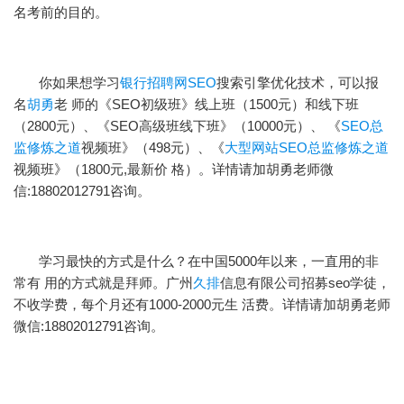
名考前的目的。
你如果想学习
银行招聘网SEO
搜索引擎优化技术，可以报
名
胡勇
老 师的《SEO初级班》线上班（1500元）和线下班
（2800元）、《SEO高级班线下班》（10000元）、 《
SEO总
监修炼之道
视频班》（498元）、《
大型网站SEO总监修炼之道
视频班》（1800元,最新价 格）。详情请加胡勇老师微
信:18802012791咨询。
学习最快的方式是什么？在中国5000年以来，一直用的非
常有 用的方式就是拜师。广州
久排
信息有限公司招募seo学徒，
不收学费，每个月还有1000-2000元生 活费。详情请加胡勇老师
微信:18802012791咨询。