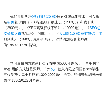
你如果想学习
银行招聘网SEO
搜索引擎优化技术，可以报
名
胡勇
老 师的《SEO初级班》线上班（1500元）和线下班
（2800元）、《SEO高级班线下班》（10000元）、 《
SEO总
监修炼之道
视频班》（498元）、《
大型网站SEO总监修炼之道
视频班》（1800元,最新价 格）。详情请加胡勇老师微
信:18802012791咨询。
学习最快的方式是什么？在中国5000年以来，一直用的非
常有 用的方式就是拜师。广州
久排
信息有限公司招募seo学徒，
不收学费，每个月还有1000-2000元生 活费。详情请加胡勇老师
微信:18802012791咨询。