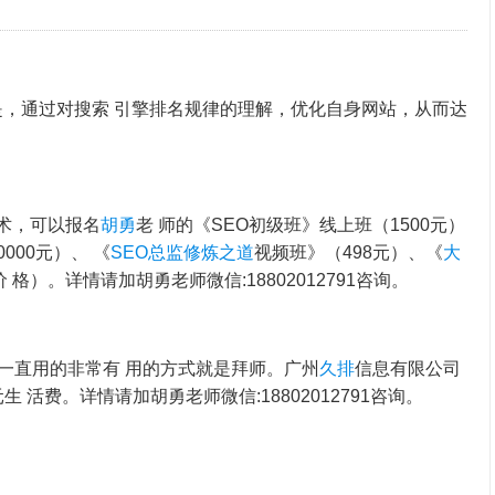
是，通过对搜索 引擎排名规律的理解，优化自身网站，从而达
术，可以报名
胡勇
老 师的《SEO初级班》线上班（1500元）
000元）、 《
SEO总监修炼之道
视频班》（498元）、《
大
价 格）。详情请加胡勇老师微信:18802012791咨询。
一直用的非常有 用的方式就是拜师。广州
久排
信息有限公司
元生 活费。详情请加胡勇老师微信:18802012791咨询。