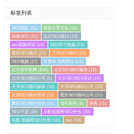
标签列表
SEO团队
(21)
搜索引擎优化
(18)
胡勇SEO
(31)
北京SEO顾问
(19)
seo视频培训
(10)
SEO学习视频
(23)
重庆SEO顾问
(22)
天津SEO顾问
(20)
SEO视频
(27)
开奖特 马料网址
(14)
天天拍手机网
(164)
北京SEO顾问服务
(18)
北京SEO顾问公司
(9)
北京SEO顾问培训
(18)
天津SEO顾问服务
(19)
天津SEO顾问公司
(19)
天津SEO顾问培训
(19)
重庆SEO顾问公司
(21)
重庆SEO顾问培训
(21)
增长密码
(9)
胡勇
(21)
SEO干货
(20)
乐酷视频网SEO外包
(30)
乐酷 视频网SEO外包
(10)
seo
(19)