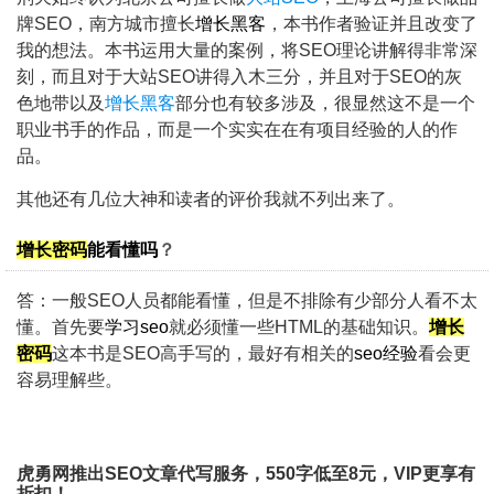
牌SEO，南方城市擅长
增长黑客
，本书作者验证并且改变了
我的想法。本书运用大量的案例，将SEO理论讲解得非常深
刻，而且对于
大站SEO
讲得入木三分，并且对于SEO的灰
色地带以及
增长黑客
部分也有较多涉及，很显然这不是一个
职业书手的作品，而是一个实实在在有项目经验的人的作
品。
其他还有几位大神和读者的评价我就不列出来了。
增长密码
能看懂吗
？
答：一般SEO人员都能看懂，但是不排除有少部分人看不太
懂。首先要
学习seo
就必须懂一些HTML的基础知识。
增长
密码
这本书是
SEO高手
写的，最好有相关的
seo经验
看会更
容易理解些。
虎勇网推出SEO文章代写服务，550字低至8元，VIP更享有
折扣！