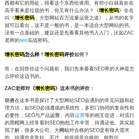
西都有它的用处，得看这个东西给谁用。有些小白就喜欢在
高手看来是垃圾的书，你又有什么办法？《
增长密码
》全名
叫《
增长密码
：
大型网站百万流量运营之道
》，从书的名字
就可以看出，这不是一般的书，是一本适合
大型网站
的书。
没有一点基础的，建议还是先看看其他书入入门，比如ZAC
老师的
seo
实战密码。
增长密码
怎么样
？
增长密码
评价
如何？
答：在回答你这个问题前，我们先来看看SEO界的大神是怎
么评价这边书的。
ZAC老师对《
增长密码
》这本书
的评价：
胡勇
在这本书里探讨了
大型网站SEO
会遇到的常见问题和处
理方法，如SEO必须遵循的系统性，多部门协同的复杂性和
必要性，SEO与产品
运营
、内容
运营
等的相互促进，对流行
的黑帽网上经常看到SEO抱怨工作辛苦，待遇还低。其实就
我了解，很多大公司、大
网站
对合格的SEO是有很大需求
的，待遇也非常好。不过，前提得是合格的、能胜任