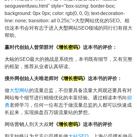
seo
guwenfuwu.html" style="box-sizing: border-box;
background: 0px 0px; color: rgb(0, 0, 0); text-decoration-
line: none; transition: all 0.25s;">
大型
网站优化的SEO。相
信这本书会对有志于进入
大型
网站SEO
领域的同行们有很大
帮助。
赢时代创始人曾荣群
对《
增长密码
》这本书的评价：
大站
的SEO最大的挑战是系统性，本书既有细节，又有完整
的框架，推荐从业者认真研读。
搜外网
创始人夫唯老师
对《
增长密码
》这本书的评价：
做
大型网站
的流量总监，不但要具备流量大局观还要具有对
网站每个细节进行精细优化的丰富经验。通过精读本书向
胡
勇
老师学习，任何一位有志于做流量总监的人都可以快速成
长起来，实现操盘百万级流量站的梦想。
网络
营销
人刑天大叔
对《
增长密码
》这本书的评价
刑天始终认为北京公司擅长做
大站SEO
，上海公司擅长做品