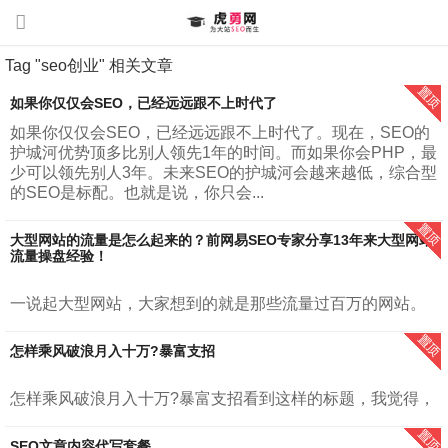
Tag "seo创业" 相关文章
如果你仅仅会SEO，已经远远跟不上时代了
如果你仅仅会SEO，已经远远跟不上时代了。现在，SEO的
护城河优势顶多比别人领先1年的时间。而如果你会PHP，最
少可以领先别人3年。未来SEO的护城河会越来越低，综合型
的SEO是标配。也就是说，你只会...
大型网站的流量是怎么起来的？前网易SEO专家分享13年来大型网站
流量操盘经验！
一说起大型网站，大家想到的就是那些流量过百万的网站。
例如，腾讯，网易，新浪，搜狐、知乎等。我在《增长密
码：大型网站百万流量运营之道》里面对大型网站进行了定
怎样乘风破浪月入十万?暴富支招
义。”大型网站，指的是每月日均访问...
怎样乘风破浪月入十万?暴富支招看到这样的标题，我觉得，
首先虎勇网CEO胡勇提醒你，暴富是结果，并不是过程。暴
富来自长久的积累。所谓量变才会有质变。大部分人最容易
SEO文章内容代写套餐