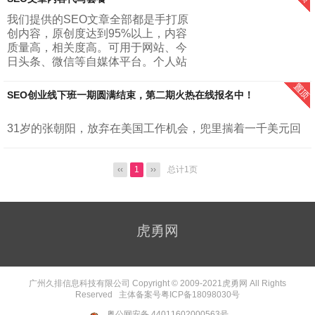
被这些月入十万，一夜暴富这种标题党所吸引...
我们提供的SEO文章全部都是手打原
创内容，原创度达到95%以上，内容
质量高，相关度高。可用于网站、今
日头条、微信等自媒体平台。个人站
长与小型网站套餐：每天建议更新一
篇文章，一个月更新30篇文章，字数
SEO创业线下班一期圆满结束，第二期火热在线报名中！
5...
31岁的张朝阳，放弃在美国工作机会，兜里揣着一千美元回
国创业创办爱特信（后改名搜狐）；34岁的周源，放弃稳定
又体面的记者工作，在全部身家只有1万6的时候，创办知
乎；27岁的马化腾放弃前景光明的开发部主...
‹‹
1
››
总计1页
虎勇网
广州久排信息科技有限公司 Copyright © 2009-2021
虎勇网
All Rights
Reserved 主体备案号
粤ICP备18098030号
粤公网安备 44011602000563号