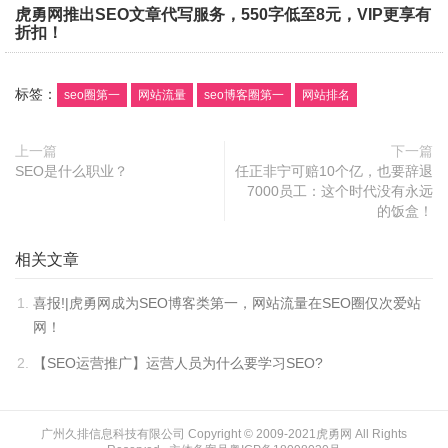
虎勇网推出SEO文章代写服务，550字低至8元，VIP更享有
折扣！
标签：
seo圈第一
网站流量
seo博客圈第一
网站排名
上一篇
下一篇
SEO是什么职业？
任正非宁可赔10个亿，也要辞退
7000员工：这个时代没有永远
的饭盒！
相关文章
喜报!|虎勇网成为SEO博客类第一，网站流量在SEO圈仅次爱站
网！
【SEO运营推广】运营人员为什么要学习SEO?
广州久排信息科技有限公司 Copyright © 2009-2021
虎勇网
All Rights