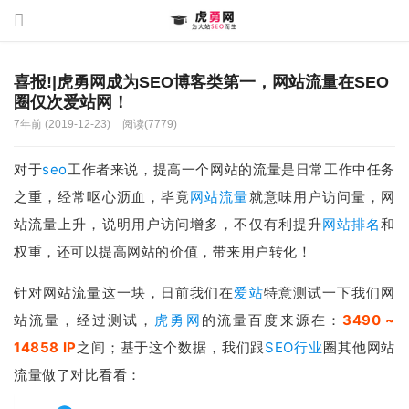
喜报!|虎勇网成为SEO博客类第一，网站流量在SEO
圈仅次爱站网！
7年前 (2019-12-23)
阅读(7779)
对于
seo
工作者来说，提高一个网站的流量是日常工作中任务
之重，经常呕心沥血，毕竟
网站流量
就意味用户访问量，
网
站流量
上升，说明用户访问增多，不仅有利提升
网站排名
和
权重，还可以提高网站的价值，带来用户转化！
针对网站流量这一块，日前我们在
爱站
特意测试一下我们网
站流量，经过测试，
虎勇网
的流量百度来源在：
3490 ~
14858 IP
之间；基于这个数据，我们跟
SEO行业
圈其他网站
流量做了对比看看：