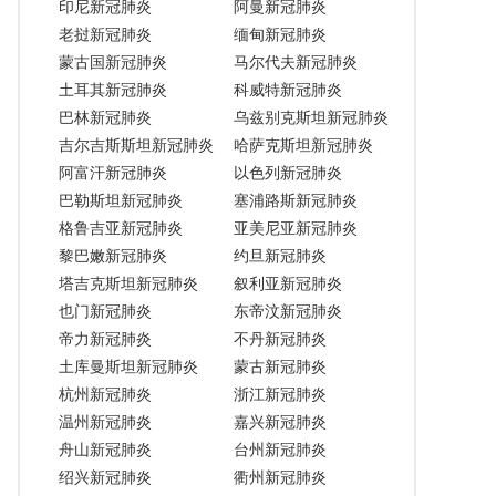
印尼新冠肺炎
阿曼新冠肺炎
老挝新冠肺炎
缅甸新冠肺炎
蒙古国新冠肺炎
马尔代夫新冠肺炎
土耳其新冠肺炎
科威特新冠肺炎
巴林新冠肺炎
乌兹别克斯坦新冠肺炎
吉尔吉斯斯坦新冠肺炎
哈萨克斯坦新冠肺炎
阿富汗新冠肺炎
以色列新冠肺炎
巴勒斯坦新冠肺炎
塞浦路斯新冠肺炎
格鲁吉亚新冠肺炎
亚美尼亚新冠肺炎
黎巴嫩新冠肺炎
约旦新冠肺炎
塔吉克斯坦新冠肺炎
叙利亚新冠肺炎
也门新冠肺炎
东帝汶新冠肺炎
帝力新冠肺炎
不丹新冠肺炎
土库曼斯坦新冠肺炎
蒙古新冠肺炎
杭州新冠肺炎
浙江新冠肺炎
温州新冠肺炎
嘉兴新冠肺炎
舟山新冠肺炎
台州新冠肺炎
绍兴新冠肺炎
衢州新冠肺炎