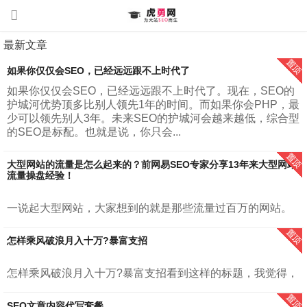
最新文章
如果你仅仅会SEO，已经远远跟不上时代了
如果你仅仅会SEO，已经远远跟不上时代了。现在，SEO的
护城河优势顶多比别人领先1年的时间。而如果你会PHP，最
少可以领先别人3年。未来SEO的护城河会越来越低，综合型
的SEO是标配。也就是说，你只会...
大型网站的流量是怎么起来的？前网易SEO专家分享13年来大型网站
流量操盘经验！
一说起大型网站，大家想到的就是那些流量过百万的网站。
例如，腾讯，网易，新浪，搜狐、知乎等。我在《增长密
码：大型网站百万流量运营之道》里面对大型网站进行了定
怎样乘风破浪月入十万?暴富支招
义。”大型网站，指的是每月日均访问...
怎样乘风破浪月入十万?暴富支招看到这样的标题，我觉得，
首先虎勇网CEO胡勇提醒你，暴富是结果，并不是过程。暴
富来自长久的积累。所谓量变才会有质变。大部分人最容易
SEO文章内容代写套餐