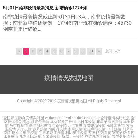
5月31日南非疫情最新消息:新增确诊1774例
南非疫情最新情况截止到5月31日13点，南非疫情最新数
据：南非新增确诊病例：1774例南非现有确诊病例：45730
例南非累计确诊...
‹‹
1
2
3
4
5
6
7
8
9
10
››
总计14页
疫情情况数据地图
Copyright © 2009-2019
疫情情况数据地图
All Rights Reserved
全国新型肺炎疫情实时图
wuhan epidemic
hubei epidemic
全球疫情实时动态
全
球疫情最新消息
刚果金疫情
马达加斯加疫情
尼日尔疫情
布基纳法索疫情
马里疫
情
马拉维疫情
塞内加尔疫情
乍得疫情
几内亚疫情
突尼斯疫情
布隆迪疫情
索马
里疫情
贝宁疫情
苏丹疫情
南苏丹疫情
多哥疫情
塞拉利昂疫情
中非疫情
刚果布
疫情
厄立特里亚疫情
毛里塔尼亚疫情
利比里亚疫情
莱索托疫情
博茨瓦纳疫情
冈
比亚疫情
几内亚比绍疫情
加蓬疫情
斯威士兰疫情
赤道几内亚疫情
吉布提疫情
科